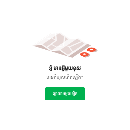
អូ៎ មានអ្វីមួយខុស
មានកំហុសកើតឡើង។
ព្យាយាមម្ដងទៀត