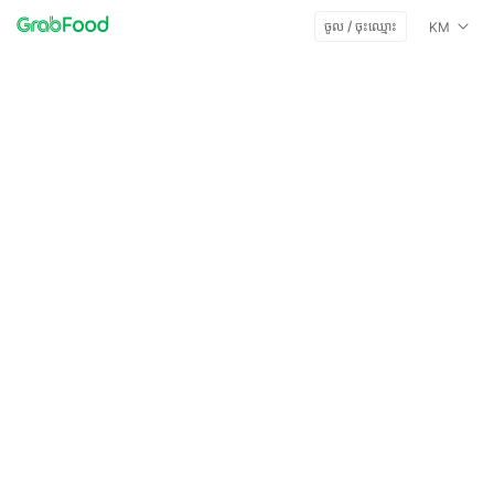
ចូល / ចុះឈ្មោះ
KM