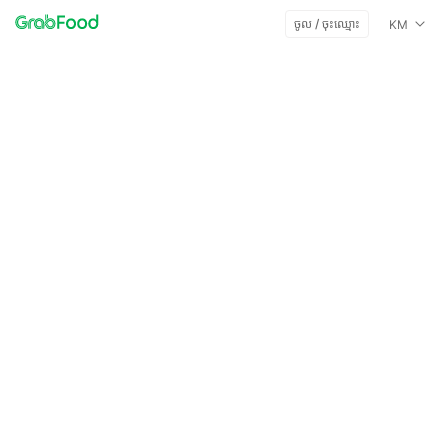
ចូល / ចុះឈ្មោះ
KM