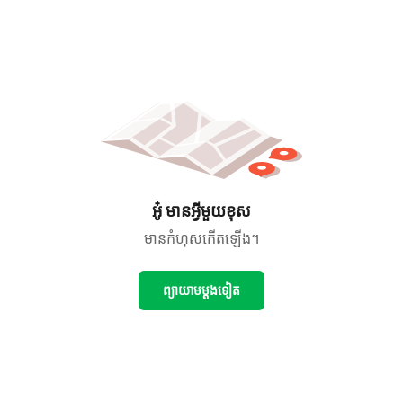
អូ៎ មានអ្វីមួយខុស
មានកំហុសកើតឡើង។
ព្យាយាមម្ដងទៀត