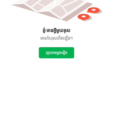
អូ៎ មានអ្វីមួយខុស
មានកំហុសកើតឡើង។
ព្យាយាមម្ដងទៀត