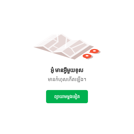
អូ៎ មានអ្វីមួយខុស
មានកំហុសកើតឡើង។
ព្យាយាមម្ដងទៀត