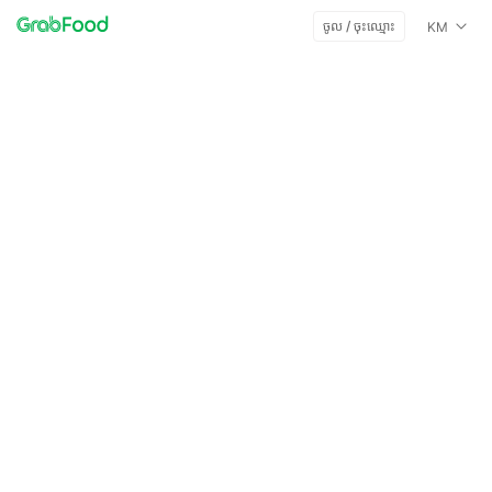
ចូល / ចុះឈ្មោះ
KM