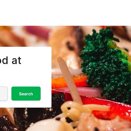
od at
Search