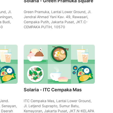
Solaria - Green Pramuka Square
nd, Jl.
Green Pramuka, Lantai Lower Ground, Jl.
uningan,
Jendral Ahmad Yani Kav. 49, Rawasari,
a Budi,
Cempaka Putih, Jakarta Pusat, JKT.C-
40
CEMPAKA PUTIH, 10570
Solaria - ITC Cempaka Mas
 Jend.
ITC Cempaka Mas, Lantai Lower Ground,
, Senayan,
Jl. Letjend Suprapto, Sumur Batu,
, Daerah
Kemayoran, Jakarta Pusat, JKT.N-KELAPA