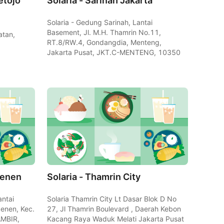
etojo
Solaria - Sarinah Jakarta
Solaria - Gedung Sarinah, Lantai
Basement, Jl. M.H. Thamrin No.11,
atan,
RT.8/RW.4, Gondangdia, Menteng,
Jakarta Pusat, JKT.C-MENTENG, 10350
Senen
Solaria - Thamrin City
antai
Solaria Thamrin City Lt Dasar Blok D No
Senen, Kec.
27, Jl Thamrin Boulevard , Daerah Kebon
AMBIR,
Kacang Raya Waduk Melati Jakarta Pusat