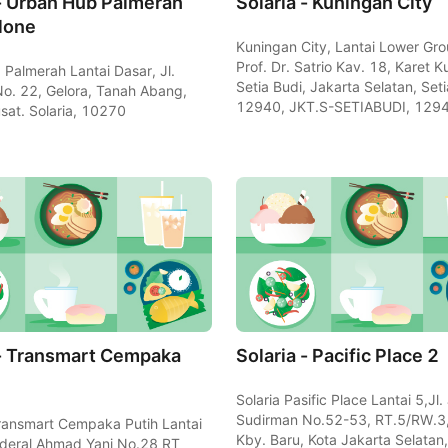
 - Urban Hub Palmerah
Solaria - Kuningan City
lone
Kuningan City, Lantai Lower Grou
Prof. Dr. Satrio Kav. 18, Karet K
Palmerah Lantai Dasar, Jl.
Setia Budi, Jakarta Selatan, Seti
No. 22, Gelora, Tanah Abang,
12940, JKT.S-SETIABUDI, 129
sat. Solaria, 10270
 - Transmart Cempaka
Solaria - Pacific Place 2
Solaria Pasific Place Lantai 5,Jl.
Sudirman No.52-53, RT.5/RW.3
Transmart Cempaka Putih Lantai
Kby. Baru, Kota Jakarta Selatan
nderal Ahmad Yani No.28 RT