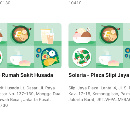
10130
10410
 - Rumah Sakit Husada
Solaria - Plaza Slipi Jaya
t Husada Lt. Dasar, Jl. Raya
Slipi Jaya Plaza, Lantai 4, Jl. S
sar No. 137-139, Mangga Dua
Kav. 17-18, Kemanggisan, Palm
awah Besar, Jakarta Pusat.
Jakarta Barat, JKT.W-PALMERA
0730