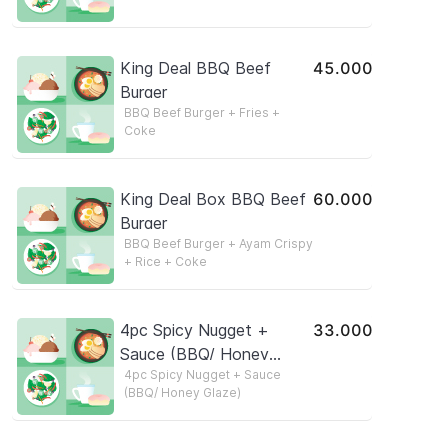
𝘬𝘦𝘵𝘦𝘳𝘴𝘦𝘥𝘪𝘢𝘢𝘯 𝘥𝘪 𝘵𝘰𝘬𝘰 𝘱𝘢𝘥𝘢 𝘴𝘢𝘢𝘵
𝘱𝘦𝘮𝘦𝘴𝘢𝘯𝘢𝘯/𝘱𝘦𝘯𝘨𝘪𝘳𝘪𝘮𝘢𝘯]
King Deal BBQ Beef
45.000
Burger
BBQ Beef Burger + Fries +
Coke
King Deal Box BBQ Beef
60.000
Burger
BBQ Beef Burger + Ayam Crispy
+ Rice + Coke
4pc Spicy Nugget +
33.000
Sauce (BBQ/ Honey
4pc Spicy Nugget + Sauce
Glaze)
(BBQ/ Honey Glaze)