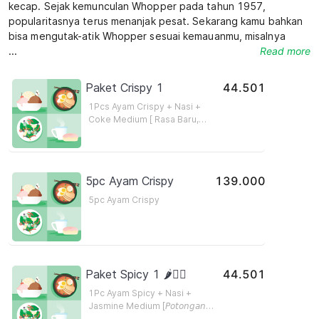
kecap. Sejak kemunculan Whopper pada tahun 1957, 
popularitasnya terus menanjak pesat. Sekarang kamu bahkan 
bisa mengutak-atik Whopper sesuai kemauanmu, misalnya 
Read more
kamu mau kejunya ditambah atau nggak mau pakai bawang. 
...
Tinggal sebut saja di catatanmu waktu pesan delivery lewat 
GrabFood.\

Paket Crispy 1
44.501
\

1Pcs Ayam Crispy + Nasi +
Selain Whopper, ada banyak menu lainnya yang wajib dicoba 
Coke Medium [ Rasa Baru,
seperti burger dengan ayam goreng renyah Classic Crispy 
Enaknya sampe gigitan terakhir
Chicken, burger fillet ikan (Fish Fillet Burger), hingga burger 
! ] 𝘗𝘰𝘵𝘰𝘯𝘨𝘢𝘯 𝘢𝘺𝘢𝘮 𝘺𝘢𝘯𝘨
jejamuran Mushroom Swiss yang digemari para penggemar 
𝘵𝘦𝘳𝘴𝘦𝘥𝘪𝘢 𝘵𝘦𝘳𝘨𝘢𝘯𝘵𝘶𝘯𝘨
jamur. Apapun jenis daging pilihanmu, Burger King pasti ada 
𝘬𝘦𝘵𝘦𝘳𝘴𝘦𝘥𝘪𝘢𝘢𝘯 𝘥𝘪 𝘵𝘰𝘬𝘰 𝘱𝘢𝘥𝘢 𝘴𝘢𝘢𝘵
5pc Ayam Crispy
139.000
𝘱𝘦𝘮𝘦𝘴𝘢𝘯𝘢𝘯/𝘱𝘦𝘯𝘨𝘪𝘳𝘪𝘮𝘢𝘯
menu burger enaknya.\

\

5pc Ayam Crispy
Ngidam burger? Yuk, langsung pesan Whopper dan menu 
Paket Spicy 1 🌶️👍🏻
44.501
1Pc Ayam Spicy + Nasi +
Jasmine Medium [𝘗𝘰𝘵𝘰𝘯𝘨𝘢𝘯
𝘢𝘺𝘢𝘮 𝘺𝘢𝘯𝘨 𝘵𝘦𝘳𝘴𝘦𝘥𝘪𝘢 𝘵𝘦𝘳𝘨𝘢𝘯𝘵𝘶𝘯𝘨